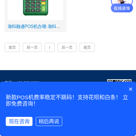
海科融通POS机办理-海科融通刷新支付电签POS机费率
首页
前一页
1
后一页
尾页
电话： 400 838 6990
×
地址：安徽省合肥市蜀山区新华国际广场C座
皖ICP备2022014036号
新款POS机费率稳定不跳码！支持花呗和白条！ 立
COPYRIGHT©2014-2024 www.ylianpos.com 盈联POS机
即免费咨询！
版权所有
微信扫一扫
现在咨询
稍后再说